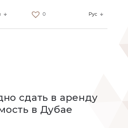
и
0
Рус
дно сдать в аренду
ость в Дубае