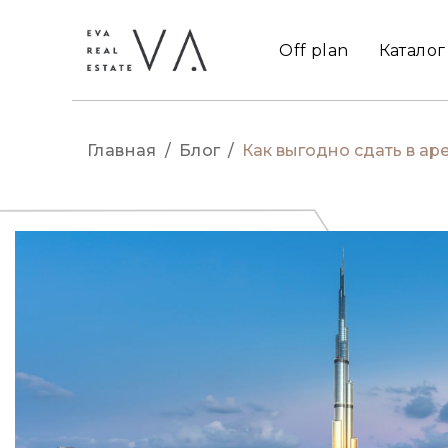
Off plan
Каталог
Главная
/
Блог
/
Как выгодно сдать в а