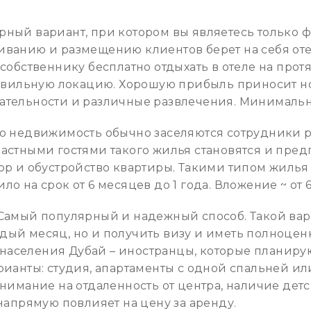
ный вариант, при котором вы являетесь только 
иванию и размещению клиентов берет на себя оте
собственнику бесплатно отдыхать в отеле на прот
равильную локацию. Хорошую прибыль приносит но
ательности и различные развлечения. Минимальн
ую недвижимость обычно заселяются сотрудники 
астными гостями такого жилья становятся и пред
ор и обустройство квартиры. Такими типом жилья
о на срок от 6 месяцев до 1 года. Вложение ~ от 
Самый популярный и надежный способ. Такой вари
ый месяц, но и получить визу и иметь полноцен
5% населения Дубай – иностранцы, которые планир
рианты: студия, апартаменты с одной спальней ил
внимание на отдаленность от центра, наличие де
напрямую повлияет на цену за аренду.