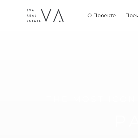
О Проекте
Пре
THE MOST ICON
P