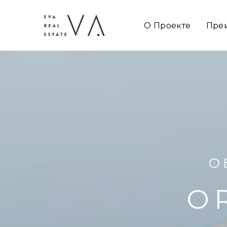
О Проекте
Пре
О
O