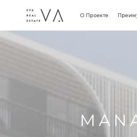
О Проекте
Преим
MANA